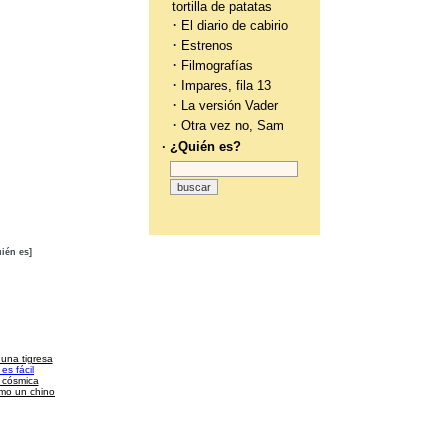
tortilla de patatas
·
El diario de cabirio
·
Estrenos
·
Filmografías
·
Impares, fila 13
·
La versión Vader
·
Otra vez no, Sam
· ¿Quién es?
ién es]
 una tigresa
es fácil
a cósmica
omo un chino