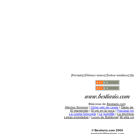
[Portada]
[Últimos textos]
[Índice temático]
[Qu
Bitácoras de
Bestiario.com
:
Afectos Sonoros
|
Cómo vivir sin caviar
|
Diario de
El mantenido
|
El ojo en la nuca
|
Fracasar no 
La cuarta fotocopia
|
La guindilla
|
La trincher
Letras enredadas
|
Luces de Babilonia
|
Mi vida c
© Bestiario.com 2004
bestiario@bestiario.com