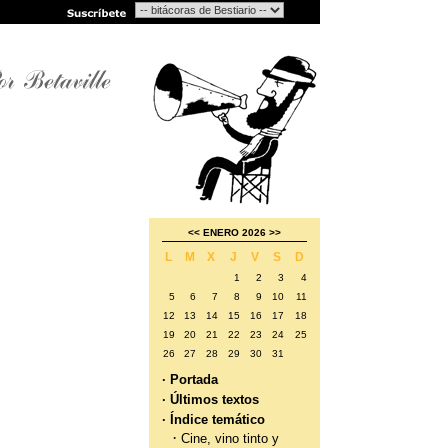
<<
ENERO 2026
>>
L
M
X
J
V
S
D
1
2
3
4
5
6
7
8
9
10
11
12
13
14
15
16
17
18
19
20
21
22
23
24
25
26
27
28
29
30
31
· Portada
· Últimos textos
· Índice temático
·
Cine, vino tinto y