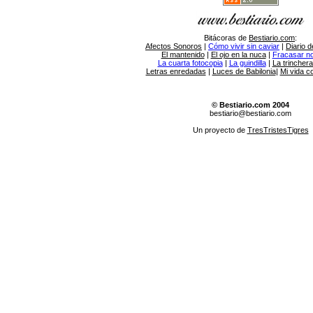
Bitácoras de
Bestiario.com
:
Afectos Sonoros
|
Cómo vivir sin caviar
|
Diario d
El mantenido
|
El ojo en la nuca
|
Fracasar no 
La cuarta fotocopia
|
La guindilla
|
La trincher
Letras enredadas
|
Luces de Babilonia
|
Mi vida c
© Bestiario.com 2004
bestiario@bestiario.com
Un proyecto de
TresTristesTigres