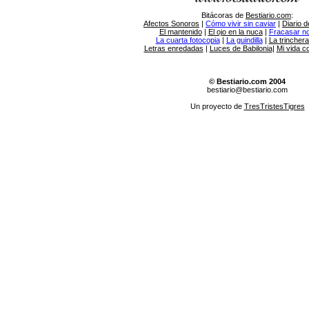
Bitácoras de
Bestiario.com
:
Afectos Sonoros
|
Cómo vivir sin caviar
|
Diario d
El mantenido
|
El ojo en la nuca
|
Fracasar no 
La cuarta fotocopia
|
La guindilla
|
La trincher
Letras enredadas
|
Luces de Babilonia
|
Mi vida c
© Bestiario.com 2004
bestiario@bestiario.com
Un proyecto de
TresTristesTigres