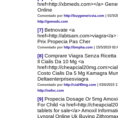
href=http://xbmeds.com></a> Gener
Online
Comentado por
http://buygenericvia.com
| 01/5/2
http://gemeds.com
Betnovate <a
[7]
href=http://abtsam.com>viagra</a> 
Prix Propecia Pas Cher
Comentado por
http://bmpha.com
| 15/5/2019 02:
Comprare Viagra Senza Ricetta
[8]
Il Cialis Da 10 Mg <a
href=http://cheapcial20mg.com>cial
Costo Cialis Da 5 Mg Kamagra Mu
Deltaenterprisesviagra
Comentado por
http://cial40mg.com
| 03/6/2019 1
http://nefoc.com
Propecia Dosage Or 5mg Amoxic
[9]
For Child <a href=http://cheapcial
tablets for sale</a> Amoxil Informa
Lynoral Online Uk Buying Zithroma