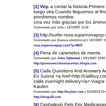
Voy.
a contar la historia.Primero
[2]
luego otra.Cuando lleguemos al fina
pondremos nombre.
Una vez más gracias por los ánimo
Comentado por toño | 12/1/2007 11:02
http://surfer-rosa.supernovapo
[3]
Comentado por (basura electrónica) | 14/1/2007 1
rosa.supernovapop.com/?p=882#
Pena de caramelos de menta.
[4]
Comentado por
Jules Uijttewaal
| 15/1/2007 19:00 
http://poresoescribosinacentos.blogia.com
Cialis Questions And Answers A
[5]
En Suisse <a href=http://cialibuy.c
cialis overnight delivery</a> Viag
Kaufen
Comentado por
http://buylevi.com
| 12/3/2019 22:
http://drugs20.com
Cephalexin Pets Prix Medicame
[6]