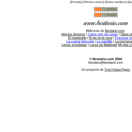
[Portada]
[Últimos textos]
[Índice temático]
[Qu
Bitácoras de
Bestiario.com
:
Afectos Sonoros
|
Cómo vivir sin caviar
|
Diario d
El mantenido
|
El ojo en la nuca
|
Fracasar no 
La cuarta fotocopia
|
La guindilla
|
La trincher
Letras enredadas
|
Luces de Babilonia
|
Mi vida c
© Bestiario.com 2004
bestiario@bestiario.com
Un proyecto de
TresTristesTigres