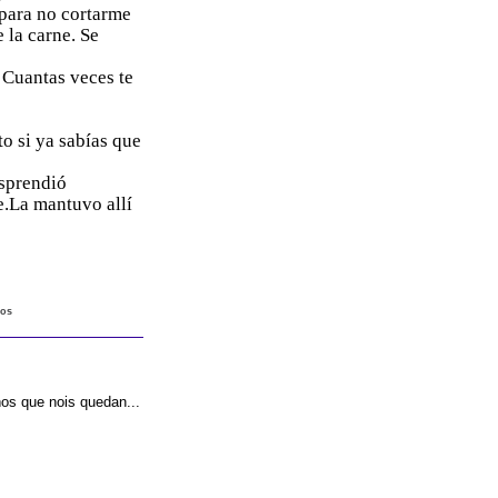
 para no cortarme
e la carne. Se
¡Cuantas veces te
to si ya sabías que
sprendió
e.La mantuvo allí
tos
os que nois quedan...