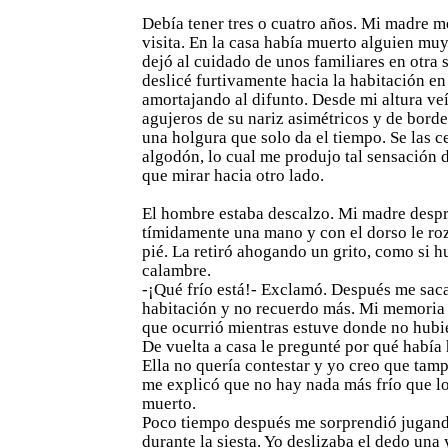
Debía tener tres o cuatro años. Mi madre me
visita. En la casa había muerto alguien muy
dejó al cuidado de unos familiares en otra 
deslicé furtivamente hacia la habitación en
amortajando al difunto. Desde mi altura ve
agujeros de su nariz asimétricos y de borde
una holgura que solo da el tiempo. Se las 
algodón, lo cual me produjo tal sensación d
que mirar hacia otro lado.
El hombre estaba descalzo. Mi madre desp
tímidamente una mano y con el dorso le roz
pié. La retiró ahogando un grito, como si h
calambre.
-¡Qué frío está!- Exclamó. Después me saca
habitación y no recuerdo más. Mi memoria h
que ocurrió mientras estuve donde no hubie
De vuelta a casa le pregunté por qué había
Ella no quería contestar y yo creo que tamp
me explicó que no hay nada más frío que lo
muerto.
Poco tiempo después me sorprendió jugand
durante la siesta. Yo deslizaba el dedo una 