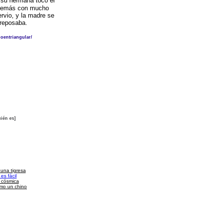
 su hermana tocó el
 además con mucho
rvio, y la madre se
reposaba.
doentriangular/
ién es]
 una tigresa
es fácil
a cósmica
omo un chino