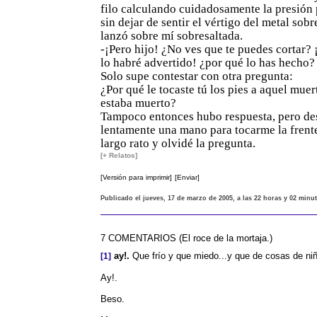
filo calculando cuidadosamente la presión
sin dejar de sentir el vértigo del metal sobr
lanzó sobre mí sobresaltada.
-¡Pero hijo! ¿No ves que te puedes cortar? 
lo habré advertido! ¿por qué lo has hecho?
Solo supe contestar con otra pregunta:
¿Por qué le tocaste tú los pies a aquel muer
estaba muerto?
Tampoco entonces hubo respuesta, pero de
lentamente una mano para tocarme la frent
largo rato y olvidé la pregunta.
[+ Relatos]
[Versión para imprimir]
[Enviar]
Publicado el jueves, 17 de marzo de 2005, a las 22 horas y 02 minu
7 COMENTARIOS (El roce de la mortaja.)
ay!.
Que frío y que miedo...y que de cosas de niñ
[1]
Ay!.
Beso.