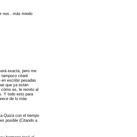
or nos...más miedo
será exacta, pero me
e tampoco citaré
 en escribir pesadas
nar que ya están
 cómo es, le remito al
s. Y todo esto para
parece de lo más
ia.Quizá con el tiempo
 es posible (Citando a