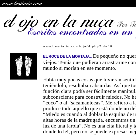
www.bestiario.com/ojo/d.php?id=40
De pequeño no querí
EL ROCE DE LA MORTAJA..
viejos. Temía que pudieran arrastrarme con 
mundo si morían en ese momento.
Había muy pocas cosas que tuvieran senti
teniéndolo, resultaban absurdas. Así que to
función clara podía ser fácilmente manipul
subconsciente para construir miedos. No h
“coco” o al “sacamantecas”. Me refiero a 
produce todo aquello que está donde no deb
“Miedo es cuando al doblar la esquina de un
altas horas de la madrugada, encuentras un
luz de una farola”. No es una cita literal 
donde lo leí, pero no se puede expresar mej