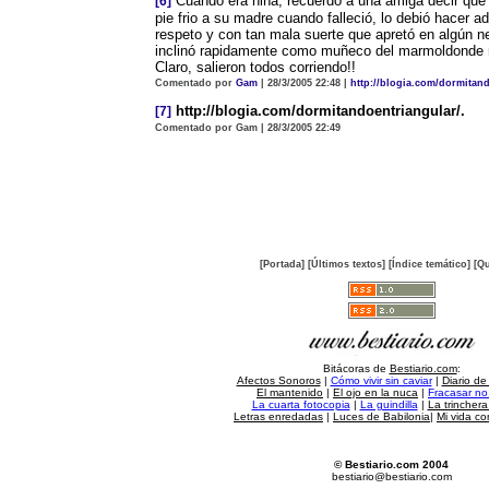
Cuando era niña, recuerdo a una amiga decir que
[6]
pie frio a su madre cuando falleció, lo debió hacer
respeto y con tan mala suerte que apretó en algún ne
inclinó rapidamente como muñeco del marmoldonde 
Claro, salieron todos corriendo!!
Comentado por
Gam
| 28/3/2005 22:48 |
http://blogia.com/dormitan
http://blogia.com/dormitandoentriangular/.
[7]
Comentado por Gam | 28/3/2005 22:49
[Portada]
[Últimos textos]
[Índice temático]
[Qu
Bitácoras de
Bestiario.com
:
Afectos Sonoros
|
Cómo vivir sin caviar
|
Diario de
El mantenido
|
El ojo en la nuca
|
Fracasar no 
La cuarta fotocopia
|
La guindilla
|
La trincher
Letras enredadas
|
Luces de Babilonia
|
Mi vida c
© Bestiario.com 2004
bestiario@bestiario.com