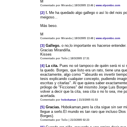
M
Comentado por Miranda | 18/3/2005 13:46 |
www.elpombo.com
!.
Me ha quedado algo gallego o así lo del nois p
[2]
meigoso...
Más beso.
M
Comentado por Miranda | 18/3/2005 13:48 |
www.elpombo.com
Gallego.
o no,lo importante es hacerse entender.
[3]
Gracias Mirandiña.
Kisses
Comentado por Toño | 18/3/2005 17:31
La cita.
Pues no sé tampoco de quién será ni si 
[4]
la quedo. Borges, que listo era un rato, tiene una qu
exactamente, algo como ""absurdo es invertir tiempo
tesis explicando cualquier concepto, pudiendo imagi
escritas y citarlas". Al que quiera saber exactamente
prólogo de "Ficciones" del mismito Jorge Luis Borge
volver a decir que la cita, sea cita o no lo sea, me 
acertada.
Comentado por
hobokaman
| 21/3/2005 01:53
Gracias.
Hobokaman,pero la cita sigue sin ser m
[5]
llegue a serlo.El mundo es tan raro que incluso Dios
Borges).
Comentado por Toño | 21/3/2005 02:23