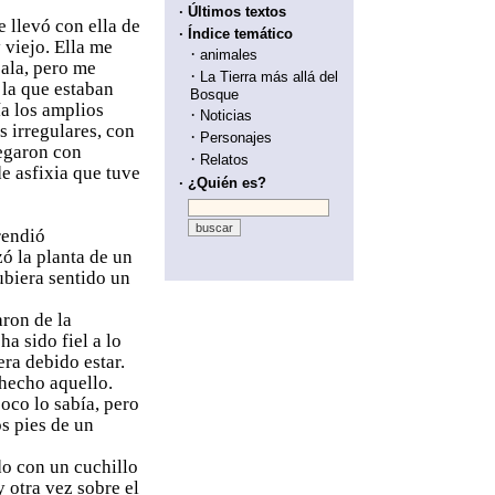
· Últimos textos
 llevó con ella de
· Índice temático
 viejo. Ella me
·
animales
sala, pero me
·
La Tierra más allá del
 la que estaban
Bosque
ía los amplios
·
Noticias
s irregulares, con
·
Personajes
cegaron con
·
Relatos
e asfixia que tuve
· ¿Quién es?
rendió
ó la planta de un
ubiera sentido un
ron de la
a sido fiel a lo
ra debido estar.
 hecho aquello.
oco lo sabía, pero
s pies de un
o con un cuchillo
y otra vez sobre el