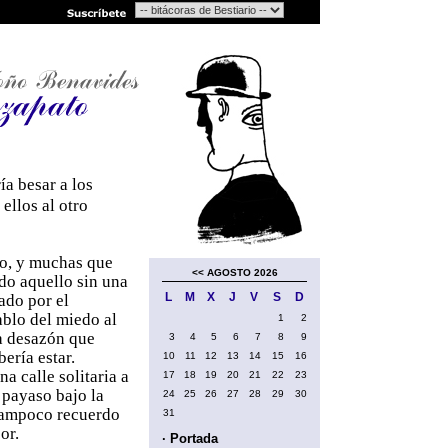
a besar a los
ellos al otro
do, y muchas que
<<
AGOSTO 2026
do aquello sin una
L
M
X
J
V
S
D
ado por el
ablo del miedo al
1
2
la desazón que
3
4
5
6
7
8
9
ería estar.
10
11
12
13
14
15
16
a calle solitaria a
17
18
19
20
21
22
23
 payaso bajo la
24
25
26
27
28
29
30
y tampoco recuerdo
31
or.
· Portada