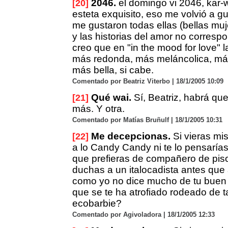
2046.
el domingo vi 2046, kar-
[20]
esteta exquisito, eso me volvió a g
me gustaron todas ellas (bellas muje
y las historias del amor no corresp
creo que en "in the mood for love" la
más redonda, más meláncolica, más
más bella, si cabe.
Comentado por Beatriz Viterbo | 18/1/2005 10:09
Qué wai.
Sí, Beatriz, habrá qu
[21]
más. Y otra.
Comentado por Matías Bruñulf | 18/1/2005 10:31
Me decepcionas.
Si vieras mi
[22]
a lo Candy Candy ni te lo pensarías.
que prefieras de compañero de pis
duchas a un italocadista antes qu
como yo no dice mucho de tu buen
que se te ha atrofiado rodeado de t
ecobarbie?
Comentado por Agivoladora | 18/1/2005 12:33