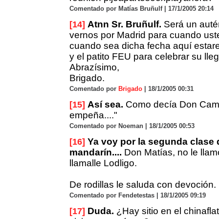
Comentado por Matías Bruñulf | 17/1/2005 20:14
Atnn Sr. Bruñulf.
Será un autén
[14]
vernos por Madrid para cuando uste
cuando sea dicha fecha aquí esta
y el patito FEU para celebrar su lle
Abrazísimo,
Brigado.
Comentado por
Brigado
| 18/1/2005 00:31
Así sea.
Como decía Don Camil
[15]
empeña...."
Comentado por Noeman | 18/1/2005 00:53
Ya voy por la segunda clase 
[16]
mandarín....
Don Matías, no le llamo
llamalle Lodligo.
De rodillas le saluda con devoción.
Comentado por Fendetestas | 18/1/2005 09:19
Duda.
¿Hay sitio en el chinafla
[17]