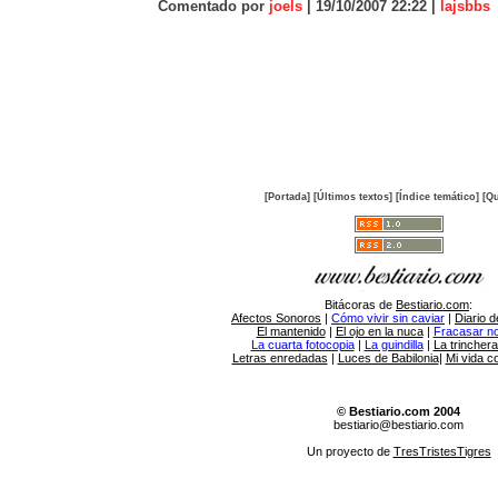
Comentado por
joels
| 19/10/2007 22:22 |
lajsbbs
[Portada]
[Últimos textos]
[Índice temático]
[Qu
Bitácoras de
Bestiario.com
:
Afectos Sonoros
|
Cómo vivir sin caviar
|
Diario d
El mantenido
|
El ojo en la nuca
|
Fracasar no 
La cuarta fotocopia
|
La guindilla
|
La trincher
Letras enredadas
|
Luces de Babilonia
|
Mi vida c
© Bestiario.com 2004
bestiario@bestiario.com
Un proyecto de
TresTristesTigres