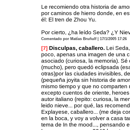
Le recomiendo otra historia de amo
por caminos de hierro donde, en est
él: El tren de Zhou Yu.
Por cierto, ¿ha leído Seda? ¿Y Nie
Comentado por Matías Bruñulf | 17/1/2005 17:26
Disculpas, caballero.
Lei Seda,
[7]
poco, apenas una imagen de una cal
asociado (curiosa, la memoria). Sé q
(mucho), pero quedó eclipsada (es
otras)por las ciudades invisibles, de
(pequeña joyita sin historia de amor)
mismo tiempo y que no comparten
excepto cuentos de oriente, heroes 
autor italiano (repito: curiosa, la m
leido nieve... por qué, las recome
Explayese, caballero... (me deja c
en la boca, y voy a volver a casa t
tema de In the mood..., pensando e