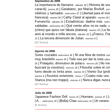
Septiembre de 2006
La importancia de llamarse.
|
Historia de un
sábado 30
caracol).
|
Garabatos
, por Matías Bruñulf.
jueves 28
jue
sibilinos y taimados.
|
Libertad para el mo
miércoles 27
francesa).
|
Cathy Claret al aparato.
martes 26
martes 26
Fumanchú.
|
Estadísticas: dadme más.
sábado 23
miér
saldadas.
|
Qué veinte años no es nada.
miércoles 20
m
(chino) que quiso ser fábula (italiana).
|
La f
martes 19
anni al mondo e mille ancora.
|
¡¡Franco, Fr
sábado 16
|
La tercera dimensión de Julian.
|
13
viernes 8
[15 Textos]
Agosto de 2006
Sures cruzados
|
Ni una fibra de tontos
miércoles 30
mié
muy brasileño
|
Todo sea por dar la nota
martes 29
sába
|
Polaquito, diminutivo de polaco.
|
No me 
25
viernes 25
buscaré (a vosotros).
|
Filosofar sobre el cr
viernes 18
fumo desde os trinta anos.
|
Viento Sur (pro
martes 15
|
Asuntos exteriores.
|
Cuatro más uno.
martes 8
lunes 7
Stanca (ma non troppo).
|
Nunca digas nunc
viernes 4
[14 Textos]
Julio de 2006
Japanese Fashion Doll.
|
Humano.
|
L
lunes 31
jueves 27
|
A...
|
(Bella) Chao
|
Un verano 
miércoles 19
miércoles 12
[6 Textos]