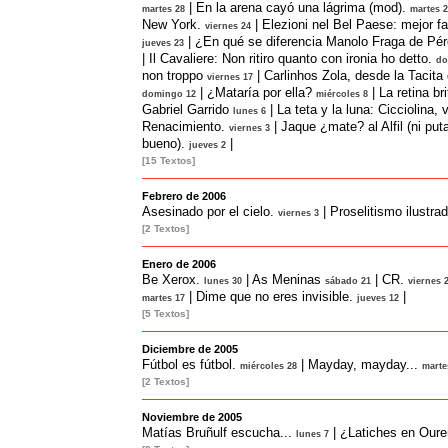
|
En la arena cayó una lágrima (mod).
martes 28
martes 
New York.
|
Elezioni nel Bel Paese: mejor f
viernes 24
|
¿En qué se diferencia Manolo Fraga de Pér
jueves 23
|
Il Cavaliere: Non ritiro quanto con ironia ho detto.
do
non troppo
|
Carlinhos Zola, desde la Tacita 
viernes 17
|
¿Mataría por ella?
|
La retina bri
domingo 12
miércoles 8
Gabriel Garrido
|
La teta y la luna: Cicciolina, 
lunes 6
Renacimiento.
|
Jaque ¿mate? al Alfil (ni put
viernes 3
bueno).
|
jueves 2
[15 Textos]
Febrero de 2006
Asesinado por el cielo.
|
Proselitismo ilustrad
viernes 3
[2 Textos]
Enero de 2006
Be Xerox.
|
As Meninas
|
CR.
lunes 30
sábado 21
viernes 
|
Dime que no eres invisible.
|
martes 17
jueves 12
[5 Textos]
Diciembre de 2005
Fútbol es fútbol.
|
Mayday, mayday...
miércoles 28
marte
[2 Textos]
Noviembre de 2005
Matías Bruñulf escucha...
|
¿Latiches en Our
lunes 7