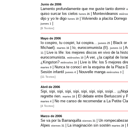
Junio de 2006
Lamento profundamente que me guste tanto dormir
v
quiso surcar los cielos
|
Montevideanos
lunes 26
miérco
dijo y yo le digo
|
Volviendo a placita Dorrego
lunes 19
|
jueves 1
[6 Textos]
Mayo de 2006
Io cospiro, tu cospiri, lui cospira...
|
Black or
jueves 25
Michael).
|
Io, eurocomunista (II).
|
A
martes 16
jueves 11
|
Live is life: los mejores discos en vivo de la histo
11
eurocomunista.
|
A ver, ¿la capital de Isr
miércoles 10
¿Kingston?
|
Live is life: los 5 mejores dir
miércoles 10
|
Nunca te conocí en la esquina de la Plaza 
martes 9
Sesión infantil
|
Nouvelle manga
|
jueves 4
miércoles 3
[11 Textos]
Abril de 2006
Sipi, sipi, sipi, sipi, sipi, sipi, sipi, sipi, ssipi... ¡¡¡Nopi
regrette rien.
|
El debate entre Berlusconi y 
martes 18
|
No me canso de recomendar a La Petite Cla
martes 4
[4 Textos]
Marzo de 2006
Se va por la Barranquilla
|
Un rompecabezas 
viernes 31
Alpes
|
La imaginación sin sostén
|
viernes 31
martes 28