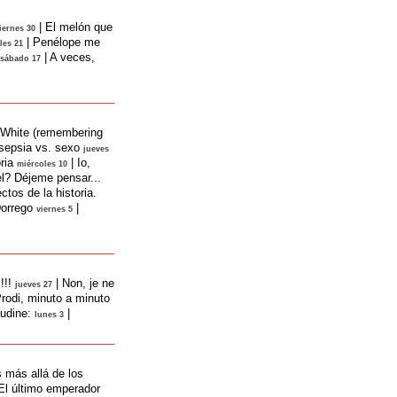
|
El melón que
iernes 30
|
Penélope me
les 21
|
A veces,
sábado 17
 White (remembering
sepsia vs. sexo
jueves
ria
|
Io,
miércoles 10
ael? Déjeme pensar...
ectos de la historia.
Dorrego
|
viernes 5
!!!
|
Non, je ne
jueves 27
Prodi, minuto a minuto
udine:
|
lunes 3
más allá de los
El último emperador