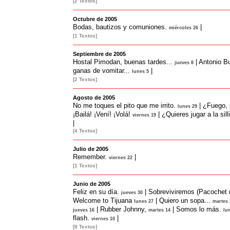
[2 Textos]
Octubre de 2005
Bodas, bautizos y comuniones.
|
miércoles 26
[1 Textos]
Septiembre de 2005
Hostal Pimodan, buenas tardes...
|
Antonio Bu
jueves 8
ganas de vomitar...
|
lunes 5
[2 Textos]
Agosto de 2005
No me toques el pito que me irrito.
|
¿Fuego, 
lunes 29
¡Bailá! ¡Vení! ¡Volá!
|
¿Quieres jugar a la sill
viernes 19
|
[4 Textos]
Julio de 2005
Remember.
|
viernes 22
[1 Textos]
Junio de 2005
Feliz en su día.
|
Sobreviviremos (Pacochet 
jueves 30
Welcome to Tijuana
|
Quiero un sopa...
lunes 27
martes 
|
Rubber Johnny,
|
Somos lo más.
jueves 16
martes 14
lu
flash.
|
viernes 10
[8 Textos]