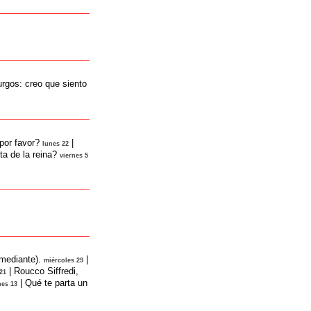
rgos: creo que siento
por favor?
|
lunes 22
ita de la reina?
viernes 5
mediante).
|
miércoles 29
|
Roucco Siffredi,
21
|
Qué te parta un
nes 13