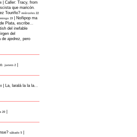
|
Caller: Tracy, from
28
ascista que maricón.
ez Touriño?
miércoles 22
|
Noñipop ma
mingo 19
de Plata, escribe...
tish del inefable
virgen del
a de ajedrez, pero
o.
|
jueves 2
|
La, laralá la la la...
20
|
s 20
ense?
|
sábado 5