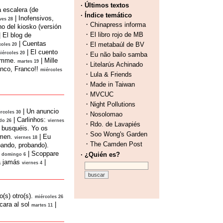
· Últimos textos
a escalera (de
· Índice temático
|
Inofensivos,
ves 28
·
Chinapress informa
no del kiosko (versión
·
El libro rojo de MB
|
El blog de
|
Cuentas
·
El metabaúl de BV
coles 20
|
El cuento
·
iércoles 20
Eu não bailo samba
emme.
|
Mille
martes 19
·
Litelarús Achinado
anco, Franco!!
miércoles
·
Lula & Friends
·
Made in Taiwan
·
MVCUC
·
Night Pollutions
|
Un anuncio
rcoles 30
·
Nosolomao
|
Carlinhos:
do 26
viernes
·
Rdo. de Lavapiés
busquéis. Yo os
·
Soo Wong's Garden
imen.
|
Eu
viernes 18
·
The Camden Post
bando, probando).
|
Scoppare
· ¿Quién es?
domingo 6
a jamás
|
viernes 4
o(s) otro(s).
miércoles 26
cara al sol
|
martes 11