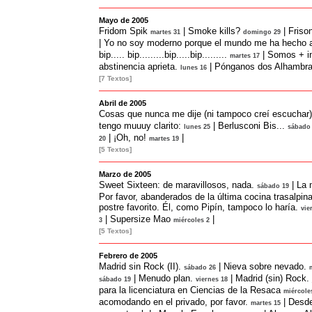
Mayo de 2005
Fridom Spik
|
Smoke kills?
|
Friso
martes 31
domingo 29
|
Yo no soy moderno porque el mundo me ha hecho a
bip..... bip.........bip.....bip.........
|
Somos + in
martes 17
abstinencia aprieta.
|
Pónganos dos Alhambras
lunes 16
[7 Textos]
Abril de 2005
Cosas que nunca me dije (ni tampoco creí escuchar).
tengo muuuy clarito:
|
Berlusconi Bis...
lunes 25
sábado
|
¡Oh, no!
|
20
martes 19
[5 Textos]
Marzo de 2005
Sweet Sixteen: de maravillosos, nada.
|
La 
sábado 19
Por favor, abanderados de la última cocina trasalpin
postre favorito. Él, como Pipín, tampoco lo haría.
vie
|
Supersize Mao
|
3
miércoles 2
[5 Textos]
Febrero de 2005
Madrid sin Rock (II).
|
Nieva sobre nevado.
sábado 26
|
Menudo plan.
|
Madrid (sin) Rock.
sábado 19
viernes 18
para la licenciatura en Ciencias de la Resaca
miércole
acomodando en el privado, por favor.
|
Desde
martes 15