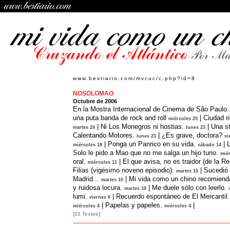
www.bestiario.com/mvcuc/c.php?id=8
NOSOLOMAO
Octubre de 2006
En la Mostra Internacional de Cinema de São Paulo..
una puta banda de rock and roll
|
Ciudad r
miércoles 25
|
Ni Los Monegros ni hostias.
|
Una st
martes 24
lunes 23
Calentando Motores.
|
¿Es grave, doctora?
lunes 23
vi
|
Ponga un Panrico en su vida.
|
L
miércoles 18
sábado 14
Solo le pido a Mao que no me salga un hijo tuno.
miér
oral.
|
El que avisa, no es traidor (de la Re
miércoles 11
Filias (vigésimo noveno episodio).
|
Sucedió 
martes 10
Madrid...
|
Mi vida como un chino recomienda
martes 10
y ruidosa locura.
|
Me duele sólo con leerlo.
martes 10
lumi.
|
Recuerdo espontáneo de El Mercantil.
viernes 6
|
Papelas y papeles.
|
miércoles 4
miércoles 4
[22 Textos]