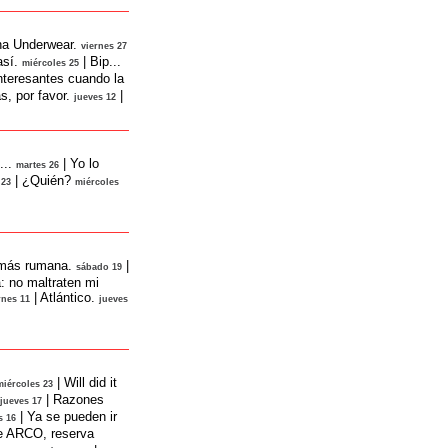
na Underwear.
viernes 27
sí.
|
Bip...
miércoles 25
teresantes cuando la
, por favor.
|
jueves 12
..
|
Yo lo
martes 26
|
¿Quién?
 23
miércoles
más rumana.
|
sábado 19
a: no maltraten mi
|
Atlántico.
rnes 11
jueves
|
Will did it
miércoles 23
|
Razones
jueves 17
|
Ya se pueden ir
s 16
 ARCO, reserva