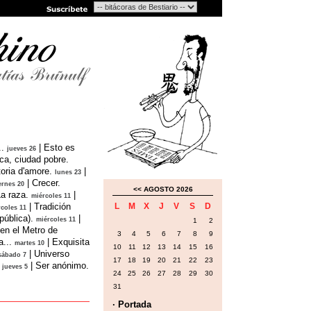
.
|
Esto es
jueves 26
ica, ciudad pobre.
oria d'amore.
|
lunes 23
|
Crecer.
ernes 20
<<
AGOSTO 2026
a raza.
|
miércoles 11
|
Tradición
L
M
X
J
V
S
D
coles 11
pública).
|
miércoles 11
1
2
en el Metro de
3
4
5
6
7
8
9
...
|
Exquisita
martes 10
10
11
12
13
14
15
16
|
Universo
sábado 7
17
18
19
20
21
22
23
|
Ser anónimo.
jueves 5
24
25
26
27
28
29
30
31
· Portada