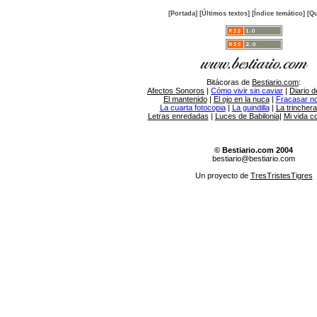
[Portada]
[Últimos textos]
[Índice temático]
[Qu
Bitácoras de
Bestiario.com
:
Afectos Sonoros
|
Cómo vivir sin caviar
|
Diario d
El mantenido
|
El ojo en la nuca
|
Fracasar no 
La cuarta fotocopia
|
La guindilla
|
La trincher
Letras enredadas
|
Luces de Babilonia
|
Mi vida c
© Bestiario.com 2004
bestiario@bestiario.com
Un proyecto de
TresTristesTigres