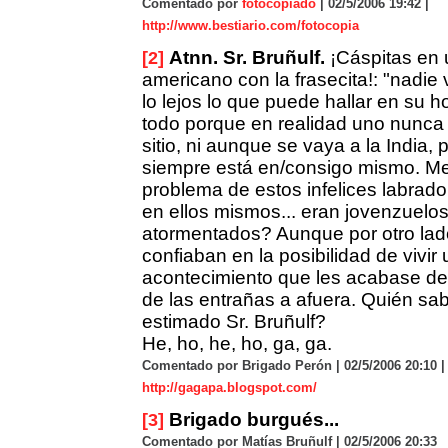
Comentado por
fotocopiado
| 02/5/2006 19:42 |
http://www.bestiario.com/fotocopia
Atnn. Sr. Bruñulf.
¡Cáspitas en 
[2]
americano con la frasecita!: "nadie
lo lejos lo que puede hallar en su h
todo porque en realidad uno nunca
sitio, ni aunque se vaya a la India,
siempre está en/consigo mismo. Me 
problema de estos infelices labrado
en ellos mismos... eran jovenzuelos
atormentados? Aunque por otro lad
confiaban en la posibilidad de vivir 
acontecimiento que les acabase de
de las entrañas a afuera. Quién sa
estimado Sr. Bruñulf?
He, ho, he, ho, ga, ga.
Comentado por Brigado Perón | 02/5/2006 20:10 |
http://gagapa.blogspot.com/
Brigado burgués...
[3]
Comentado por Matías Bruñulf | 02/5/2006 20:33