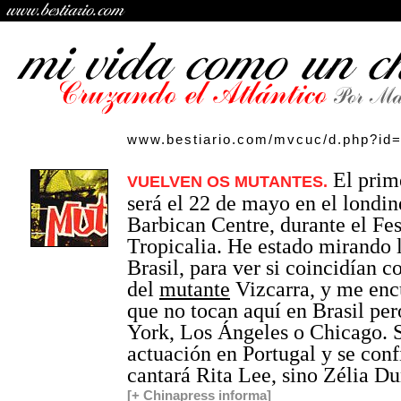
www.bestiario.com/mvcuc/d.php?id
El prim
VUELVEN OS MUTANTES.
será el 22 de mayo en el londi
Barbican Centre, durante el Fes
Tropicalia. He estado mirando 
Brasil, para ver si coincidían co
del
mutante
Vizcarra, y me enc
que no tocan aquí en Brasil per
York, Los Ángeles o Chicago. S
actuación en Portugal y se con
cantará Rita Lee, sino Zélia D
[+ Chinapress informa]