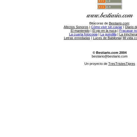
Bitácoras de
Bestiario.com
:
Afectos Sonoros
|
Cómo vivir sin caviar
|
Diario d
El mantenido
|
El ojo en la nuca
|
Fracasar no 
La cuarta fotocopia
|
La guindilla
|
La trincher
Letras enredadas
|
Luces de Babilonia
|
Mi vida c
© Bestiario.com 2004
bestiario@bestiario.com
Un proyecto de
TresTristesTigres