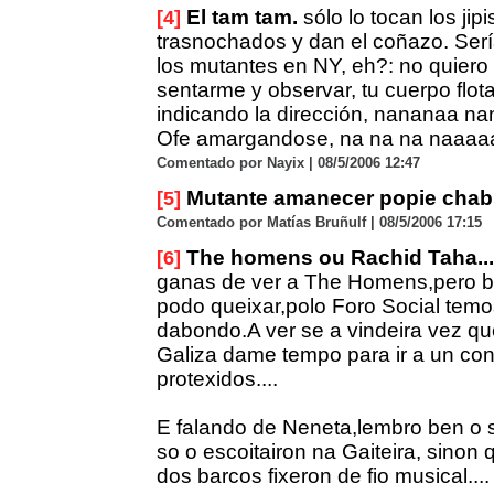
El tam tam.
sólo lo tocan los jipi
[4]
trasnochados y dan el coñazo. Sería
los mutantes en NY, eh?: no quiero b
sentarme y observar, tu cuerpo flot
indicando la dirección, nananaa nan
Ofe amargandose, na na na naaaaa
Comentado por Nayix | 08/5/2006 12:47
Mutante amanecer popie chabr
[5]
Comentado por Matías Bruñulf | 08/5/2006 17:15
The homens ou Rachid Taha...
[6]
ganas de ver a The Homens,pero 
podo queixar,polo Foro Social tem
dabondo.A ver se a vindeira vez qu
Galiza dame tempo para ir a un co
protexidos....
E falando de Neneta,lembro ben o 
so o escoitairon na Gaiteira, sinon 
dos barcos fixeron de fio musical....