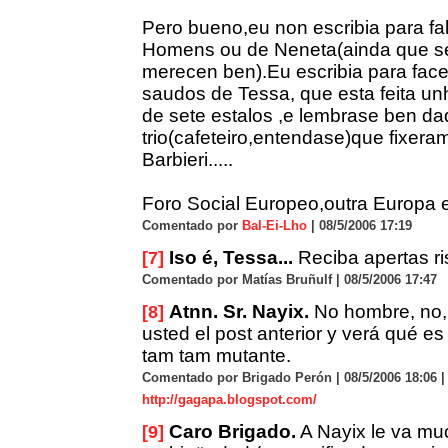
Pero bueno,eu non escribia para fal
Homens ou de Neneta(ainda que s
merecen ben).Eu escribia para face
saudos de Tessa, que esta feita unh
de sete estalos ,e lembrase ben da
trio(cafeteiro,entendase)que fixera
Barbieri.....
Foro Social Europeo,outra Europa e
Comentado por
Bal-Ei-Lho
| 08/5/2006 17:19
Iso é, Tessa...
Reciba apertas ri
[7]
Comentado por Matías Bruñulf | 08/5/2006 17:47
Atnn. Sr. Nayix.
No hombre, no, 
[8]
usted el post anterior y verá qué es
tam tam mutante.
Comentado por Brigado Perón | 08/5/2006 18:06 |
http://gagapa.blogspot.com/
Caro Brigado.
A Nayix le va mu
[9]