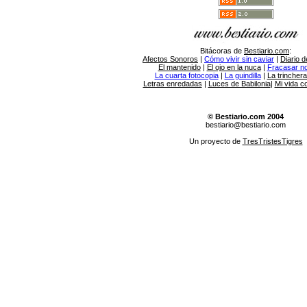
Bitácoras de
Bestiario.com
:
Afectos Sonoros
|
Cómo vivir sin caviar
|
Diario d
El mantenido
|
El ojo en la nuca
|
Fracasar no 
La cuarta fotocopia
|
La guindilla
|
La trincher
Letras enredadas
|
Luces de Babilonia
|
Mi vida c
© Bestiario.com 2004
bestiario@bestiario.com
Un proyecto de
TresTristesTigres