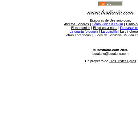
Bitácoras de
Bestiario.com
:
Afectos Sonoros
|
Cómo vivir sin caviar
|
Diario d
El mantenido
|
El ojo en la nuca
|
Fracasar no 
La cuarta fotocopia
|
La guindilla
|
La trincher
Letras enredadas
|
Luces de Babilonia
|
Mi vida c
© Bestiario.com 2004
bestiario@bestiario.com
Un proyecto de
TresTristesTigres