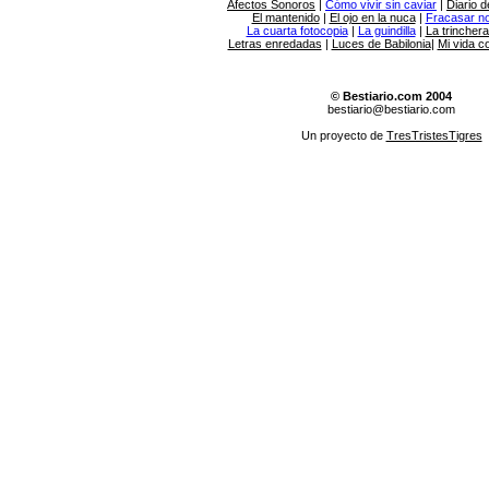
Afectos Sonoros
|
Cómo vivir sin caviar
|
Diario d
El mantenido
|
El ojo en la nuca
|
Fracasar no 
La cuarta fotocopia
|
La guindilla
|
La trincher
Letras enredadas
|
Luces de Babilonia
|
Mi vida c
© Bestiario.com 2004
bestiario@bestiario.com
Un proyecto de
TresTristesTigres