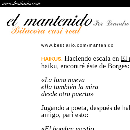
www.bestiario.com/mantenido
Haciendo escala en
El 
HAIKUS.
haiku
, encontré éste de Borges:
«
La luna nueva
ella también la mira
desde otro puerto
»
Jugando a poeta, después de ha
amigo, parí esto:
«
El hombre mustio