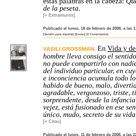
estas palabras en la cabeza:
Qué
de la peseta
.
[+ Extramuros]
Publicado el lunes, 18 de febrero de 2008, a las 
[Versión para imprimir]
[Enviar]
[0 Comentarios]
En
Vida y de
VASILI GROSSMAN.
hombre lleva consigo el sentido
no puede compartirlo con nadie
del individuo particular, en cu
e inconciencia acumula todo lo
habido de bueno, malo, diverti
agradable, vergonzoso, triste, t
sorprendente, desde la infancia
vejez, está fusionado en ese se
único, mudo, secreto de su vida
[+ Citas]
Publicado el lunes, 11 de febrero de 2008, a las 