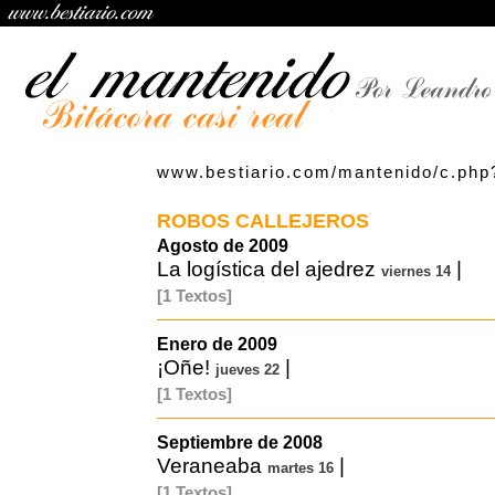
www.bestiario.com/mantenido/c.php
ROBOS CALLEJEROS
Agosto de 2009
La logística del ajedrez
|
viernes 14
[1 Textos]
Enero de 2009
¡Oñe!
|
jueves 22
[1 Textos]
Septiembre de 2008
Veraneaba
|
martes 16
[1 Textos]