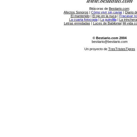
Bitácoras de
Bestiario.com
:
Afectos Sonoros
|
Cómo vivir sin caviar
|
Diario d
El mantenido
|
El ojo en la nuca
|
Fracasar no 
La cuarta fotocopia
|
La guindilla
|
La trincher
Letras enredadas
|
Luces de Babilonia
|
Mi vida c
© Bestiario.com 2004
bestiario@bestiario.com
Un proyecto de
TresTristesTigres