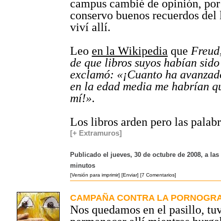
campus cambié de opinión, por 
conservo buenos recuerdos del 
viví allí.
Leo
en la Wikipedia
que
Freud,
de que libros suyos habían sid
exclamó: «¡Cuanto ha avanzad
en la edad media me habrían 
mí!»
.
Los libros arden pero las palab
[+ Extramuros]
Publicado el jueves, 30 de octubre de 2008, a las
minutos
[Versión para imprimir]
[Enviar]
[7 Comentarios]
CAMPAÑA CONTRA LA PORNOGRAF
Nos quedamos en el pasillo, tu