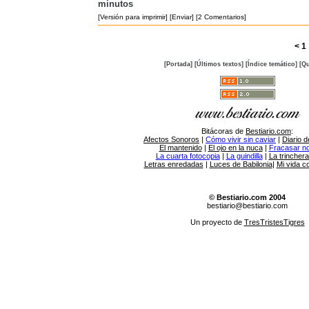
minutos
[Versión para imprimir]
[Enviar]
[2 Comentarios]
<
1
[Portada]
[Últimos textos]
[Índice temático]
[Qu
Bitácoras de
Bestiario.com
:
Afectos Sonoros
|
Cómo vivir sin caviar
|
Diario d
El mantenido
|
El ojo en la nuca
|
Fracasar no 
La cuarta fotocopia
|
La guindilla
|
La trincher
Letras enredadas
|
Luces de Babilonia
|
Mi vida c
© Bestiario.com 2004
bestiario@bestiario.com
Un proyecto de
TresTristesTigres