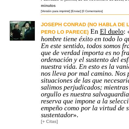
minutos
[Versión para imprimir]
[Enviar]
[0 Comentarios]
JOSEPH CONRAD (NO HABLA DE L
En
El duelo
: 
PERO LO PARECE)
hombre tiene éxito en todo lo 
En este sentido, todos somos fr
que de verdad importa es no fr
ordenación y el sustento del es
nuestra vida. En esto es la van
nos lleva por mal camino. Nos 
situaciones de las que necesar
salimos perjudicados; mientras
orgullo es nuestra salvaguardia
reserva que impone a la selecc
empeño como por la virtud de 
sustentador
».
[+ Citas]