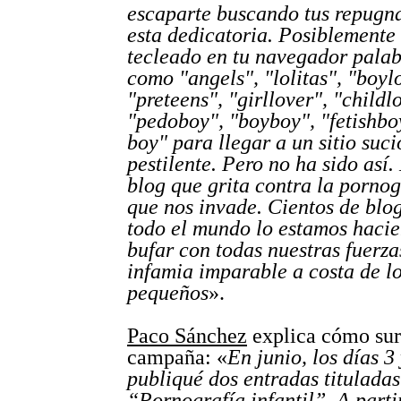
escaparte buscando tus repugna
esta dedicatoria. Posiblemente
tecleado en tu navegador palab
como "angels", "lolitas", "boyl
"preteens", "girllover", "childl
"pedoboy", "boyboy", "fetishboy
boy" para llegar a un sitio suci
pestilente. Pero no ha sido así.
blog que grita contra la pornogr
que nos invade. Cientos de blo
todo el mundo lo estamos haci
bufar con todas nuestras fuerza
infamia imparable a costa de l
pequeños
».
Paco Sánchez
explica cómo sur
campaña: «
En junio, los días 3 
publiqué dos entradas tituladas
“Pornografía infantil”. A parti