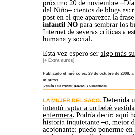
próximo 20 de noviembre –Día
del Niño– cientos de blogs esc
post en el que aparezca la fras
infantil NO
para sembrar los b
Internet de severas críticas a e
humana y social.
Esta vez espero ser
algo más su
[+ Extramuros]
Publicado el miércoles, 29 de octubre de 2008, a 
minutos
[Versión para imprimir]
[Enviar]
[1 Comentarios]
Detenida u
LA MUJER DEL SACO.
intentó raptar a un bebé vestida
enfermera
. Podría decir: aquí 
historia inquietante –o, mejor d
acojonante: puedo ponerme en l