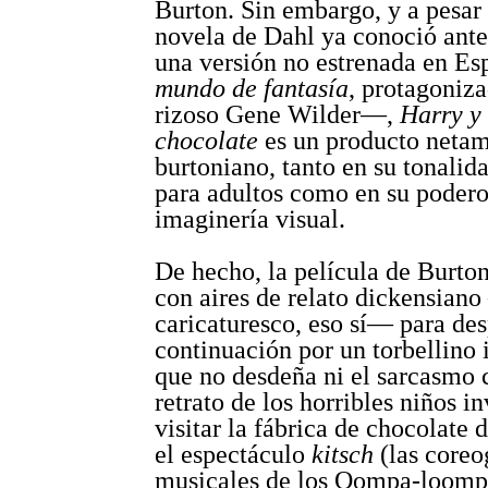
Burton. Sin embargo, y a pesar 
novela de Dahl ya conoció ant
una versión no estrenada en E
mundo de fantasía
, protagoniza
rizoso Gene Wilder—,
Harry y 
chocolate
es un producto neta
burtoniano, tanto en su tonalid
para adultos como en su poder
imaginería visual.
De hecho, la película de Burto
con aires de relato dickensian
caricaturesco, eso sí— para de
continuación por un torbellino
que no desdeña ni el sarcasmo c
retrato de los horribles niños in
visitar la fábrica de chocolate
el espectáculo
kitsch
(las coreo
musicales de los Oompa-loomp