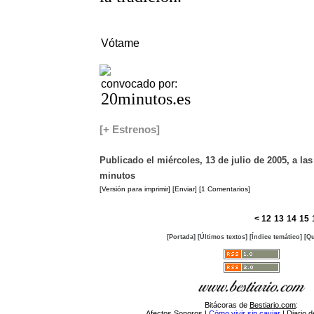
Vótame
convocado por:
20minutos.es
[+ Estrenos]
Publicado el miércoles, 13 de julio de 2005, a las
minutos
[Versión para imprimir]
[Enviar]
[1 Comentarios]
<
12
13
14
15
[Portada]
[Últimos textos]
[Índice temático]
[Qu
Bitácoras de
Bestiario.com
:
Afectos Sonoros
|
Cómo vivir sin caviar
|
Diario d