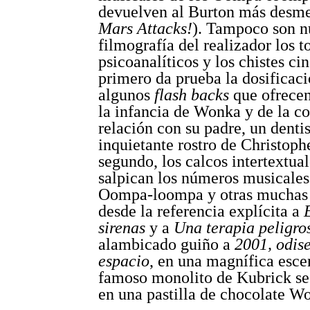
devuelven al Burton más desme
Mars Attacks!
). Tampoco son n
filmografía del realizador los t
psicoanalíticos y los chistes cin
primero da prueba la dosificac
algunos
flash backs
que ofrecen
la infancia de Wonka y de la co
relación con su padre, un dentis
inquietante rostro de Christoph
segundo, los calcos intertextua
salpican los números musicales
Oompa-loompa y otras muchas 
desde la referencia explícita a
sirenas
y a
Una terapia peligro
alambicado guiño a
2001, odis
espacio
, en una magnífica esce
famoso monolito de Kubrick se
en una pastilla de chocolate W