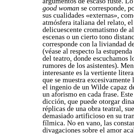
argumentos de escaso fuste. L
good woman
se corresponde, po
sus cualidades «externas», com
atmósfera italiana del relato, el
delicuescente cromatismo de a
escenas o un cierto tono distan
corresponde con la liviandad de
(véase al respecto la estupenda
del teatro, donde escuchamos l
rumores de los asistentes). Me
interesante es la vertiente litera
que se muestra excesivamente 
el ingenio de un Wilde capaz d
un aforismo en cada frase. Est
dicción, que puede otorgar din
réplicas de una obra teatral, su
demasiado artificioso en su tra
fílmica. No en vano, las consta
divagaciones sobre el amor ac