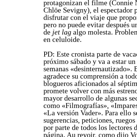
protagonizan el filme (Connie 
Chlöe Sevigny), el espectador 
disfrutar con el viaje que prop
pero no puede evitar después u
de
jet lag
algo molesta. Proble
en celuloide.
PD: Este cronista parte de vaca
próximo sábado y va a estar un
semanas «desinternautizado». B
agradece su comprensión a todo
blogueros aficionados al séptim
promete volver con más estreno
mayor desarrollo de algunas se
como «Filmografías», «Impares,
«La versión Vader». Para ello s
sugerencias, peticiones, ruegos
por parte de todos los lectores 
página. Au revoir, como dijo Vo