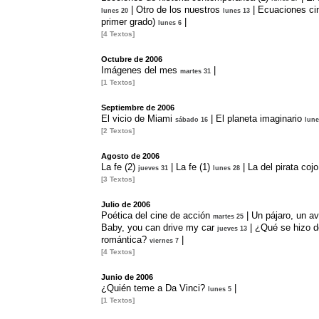
|
Otro de los nuestros
|
Ecuaciones ci
lunes 20
lunes 13
primer grado)
|
lunes 6
[4 Textos]
Octubre de 2006
Imágenes del mes
|
martes 31
[1 Textos]
Septiembre de 2006
El vicio de Miami
|
El planeta imaginario
sábado 16
lune
[2 Textos]
Agosto de 2006
La fe (2)
|
La fe (1)
|
La del pirata cojo
jueves 31
lunes 28
[3 Textos]
Julio de 2006
Poética del cine de acción
|
Un pájaro, un a
martes 25
Baby, you can drive my car
|
¿Qué se hizo d
jueves 13
romántica?
|
viernes 7
[4 Textos]
Junio de 2006
¿Quién teme a Da Vinci?
|
lunes 5
[1 Textos]