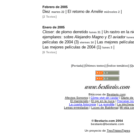
Febrero de 2005
Diez
|
El retorno de
Amélie
|
martes 22
miércoles 2
[2 Textos]
Enero de 2005
Closer
: de plomo derretido
|
Un rastro en la n
lunes 31
ejemplares: sobre
Alejandro Magno
y
El aviador
lunes
películas de 2004 (3)
|
Las mejores película
viernes 14
Las mejores películas de 2004 (1)
|
lunes 3
[6 Textos]
[Portada]
[Últimos textos]
[Índice temático]
[Qu
Bitácoras de
Bestiario.com
:
Afectos Sonoros
|
Cómo vivir sin caviar
|
Diario de
El mantenido
|
El ojo en la nuca
|
Fracasar no 
La cuarta fotocopia
|
La guindilla
|
La trincher
Letras enredadas
|
Luces de Babilonia
|
Mi vida c
© Bestiario.com 2004
bestiario@bestiario.com
Un proyecto de
TresTristesTigres