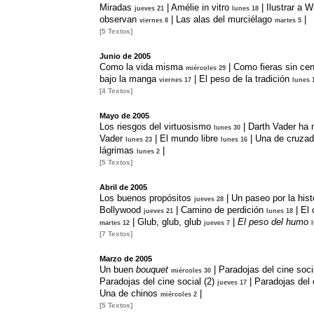
Miradas
|
Amélie in vitro
|
Ilustrar a W
jueves 21
lunes 18
observan
|
Las alas del murciélago
|
viernes 8
martes 5
[5 Textos]
Junio de 2005
Como la vida misma
|
Como fieras sin cen
miércoles 29
bajo la manga
|
El peso de la tradición
viernes 17
lunes 
[4 Textos]
Mayo de 2005
Los riesgos del virtuosismo
|
Darth Vader ha 
lunes 30
Vader
|
El mundo libre
|
Una de cruza
lunes 23
lunes 16
lágrimas
|
lunes 2
[5 Textos]
Abril de 2005
Los buenos propósitos
|
Un paseo por la hist
jueves 28
Bollywood
|
Camino de perdición
|
El 
jueves 21
lunes 18
|
Glub, glub, glub
|
El peso del humo
martes 12
jueves 7
[7 Textos]
Marzo de 2005
Un buen
bouquet
|
Paradojas del cine socia
miércoles 30
Paradojas del cine social (2)
|
Paradojas del c
jueves 17
Una de chinos
|
miércoles 2
[5 Textos]