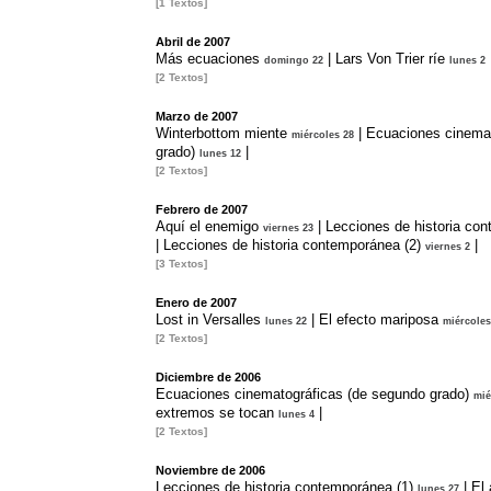
[1 Textos]
Abril de 2007
Más ecuaciones
|
Lars Von Trier ríe
domingo 22
lunes 2
[2 Textos]
Marzo de 2007
Winterbottom miente
|
Ecuaciones cinemat
miércoles 28
grado)
|
lunes 12
[2 Textos]
Febrero de 2007
Aquí el enemigo
|
Lecciones de historia con
viernes 23
|
Lecciones de historia contemporánea (2)
|
viernes 2
[3 Textos]
Enero de 2007
Lost in Versalles
|
El efecto mariposa
lunes 22
miércoles
[2 Textos]
Diciembre de 2006
Ecuaciones cinematográficas (de segundo grado)
mié
extremos se tocan
|
lunes 4
[2 Textos]
Noviembre de 2006
Lecciones de historia contemporánea (1)
|
El 
lunes 27