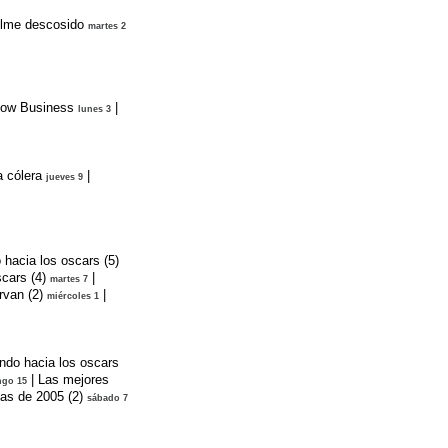
ilme descosido
martes 2
ow Business
|
lunes 3
a cólera
|
jueves 9
hacia los oscars (5)
cars (4)
|
martes 7
van (2)
|
miércoles 1
ndo hacia los oscars
|
Las mejores
go 15
as de 2005 (2)
sábado 7