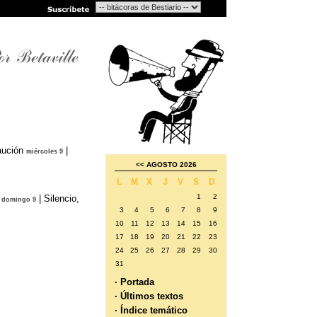
aución
|
miércoles 9
<<
AGOSTO 2026
L
M
X
J
V
S
D
1
2
|
Silencio,
domingo 9
3
4
5
6
7
8
9
10
11
12
13
14
15
16
17
18
19
20
21
22
23
24
25
26
27
28
29
30
31
· Portada
· Últimos textos
· Índice temático