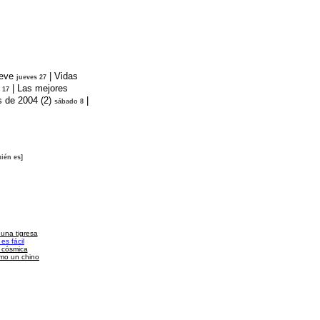
ieve
|
Vidas
jueves 27
|
Las mejores
 17
s de 2004 (2)
|
sábado 8
ién es]
 una tigresa
es fácil
a cósmica
omo un chino