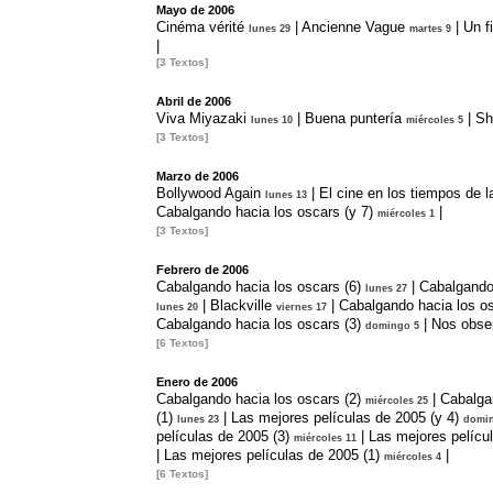
Mayo de 2006
Cinéma vérité
|
Ancienne Vague
|
Un f
lunes 29
martes 9
|
[3 Textos]
Abril de 2006
Viva Miyazaki
|
Buena puntería
|
Sh
lunes 10
miércoles 5
[3 Textos]
Marzo de 2006
Bollywood Again
|
El cine en los tiempos de l
lunes 13
Cabalgando hacia los oscars (y 7)
|
miércoles 1
[3 Textos]
Febrero de 2006
Cabalgando hacia los oscars (6)
|
Cabalgando 
lunes 27
|
Blackville
|
Cabalgando hacia los os
lunes 20
viernes 17
Cabalgando hacia los oscars (3)
|
Nos obser
domingo 5
[6 Textos]
Enero de 2006
Cabalgando hacia los oscars (2)
|
Cabalga
miércoles 25
(1)
|
Las mejores películas de 2005 (y 4)
lunes 23
domin
películas de 2005 (3)
|
Las mejores películ
miércoles 11
|
Las mejores películas de 2005 (1)
|
miércoles 4
[6 Textos]