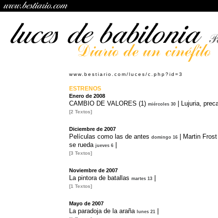
www.bestiario.com/luces/c.php?id=3
ESTRENOS
Enero de 2008
CAMBIO DE VALORES (1)
|
Lujuria, prec
miércoles 30
[2 Textos]
Diciembre de 2007
Películas como las de antes
|
Martin Frost
domingo 16
se rueda
|
jueves 6
[3 Textos]
Noviembre de 2007
La pintora de batallas
|
martes 13
[1 Textos]
Mayo de 2007
La paradoja de la araña
|
lunes 21