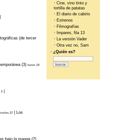
·
Cine, vino tinto y
tortilla de patatas
·
El diario de cabirio
|
·
Estrenos
·
Filmografías
·
Impares, fila 13
ográficas (de tercer
·
La versión Vader
·
Otra vez no, Sam
· ¿Quién es?
temporánea (3)
lunes 19
|
 3
|
Los
rcoles 27
as bajo la manga (2)