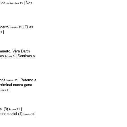
ilde
|
Nos
miércoles 13
cerro
|
El as
jueves 23
|
13
muerto. Viva Darth
dos
|
Sonrisas y
lunes 9
oria
|
Retorno a
lunes 25
criminal nunca gana
|
lunes 4
l (3)
|
lunes 21
ine social (1)
|
lunes 14