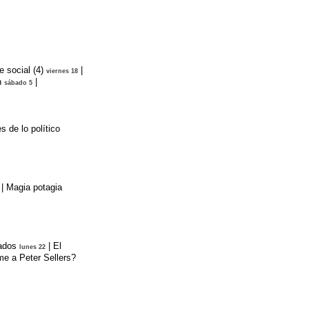
e social (4)
|
viernes 18
n
|
sábado 5
 de lo político
|
Magia potagia
ados
|
El
lunes 22
e a Peter Sellers?