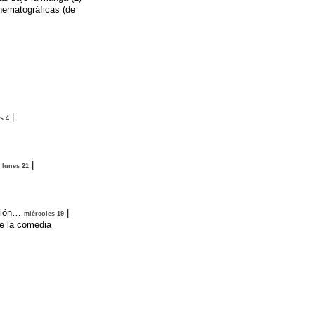
nematográficas (de
|
s 4
|
lunes 21
vión…
|
miércoles 19
e la comedia