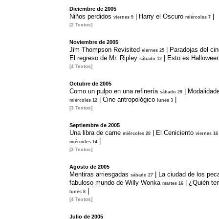
Diciembre de 2005
Niños perdidos
|
Harry el Oscuro
|
viernes 9
miércoles 7
[2 Textos]
Noviembre de 2005
Jim Thompson Revisited
|
Paradojas del cin
viernes 25
El regreso de Mr. Ripley
|
Esto es Hallowee
sábado 12
[4 Textos]
Octubre de 2005
Como un pulpo en una refinería
|
Modalidades
sábado 29
|
Cine antropológico
|
miércoles 12
lunes 3
[3 Textos]
Septiembre de 2005
Una libra de carne
|
El Ceniciento
miércoles 28
viernes 16
|
miércoles 14
[3 Textos]
Agosto de 2005
Mentiras arriesgadas
|
La ciudad de los pec
sábado 27
fabuloso mundo de Willy Wonka
|
¿Quién tem
martes 16
|
lunes 8
[4 Textos]
Julio de 2005